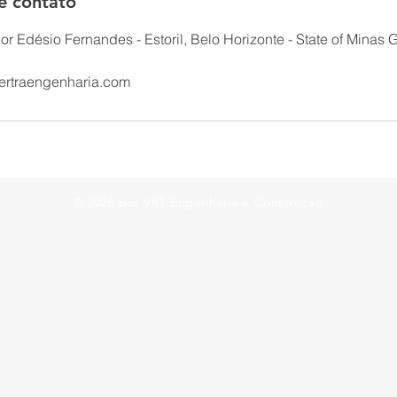
e contato
Edésio Fernandes - Estoril, Belo Horizonte - State of Minas Ge
ertraengenharia.com
© 2026 por VRT Engenharia e Construção