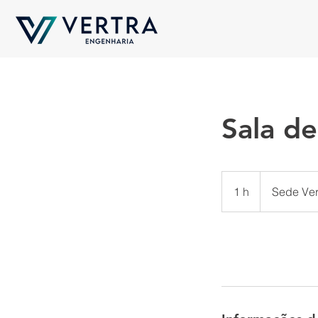
Sala d
1 h
1
Sede Ver
Agendar