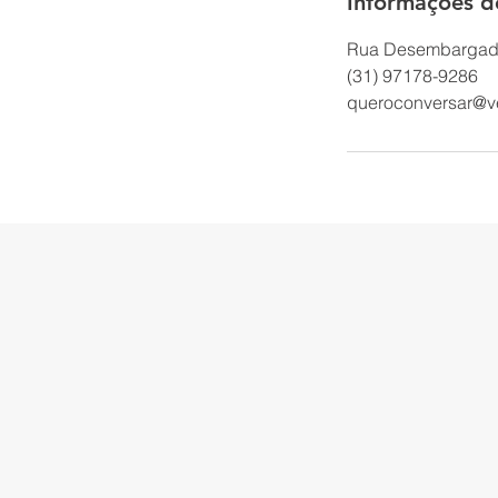
Informações d
Rua Desembargador 
(31) 97178-9286
queroconversar@v