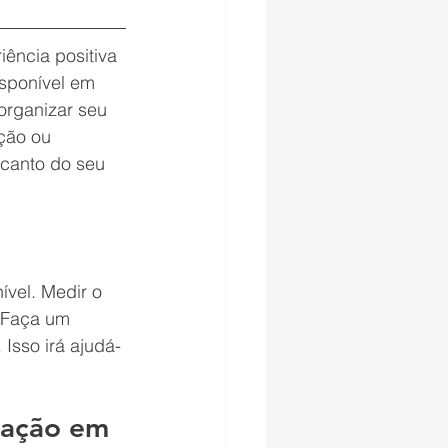
ência positiva 
isponível em 
organizar seu 
ção ou 
 canto do seu 
vel. Medir o 
 Faça um 
Isso irá ajudá-
ração em 