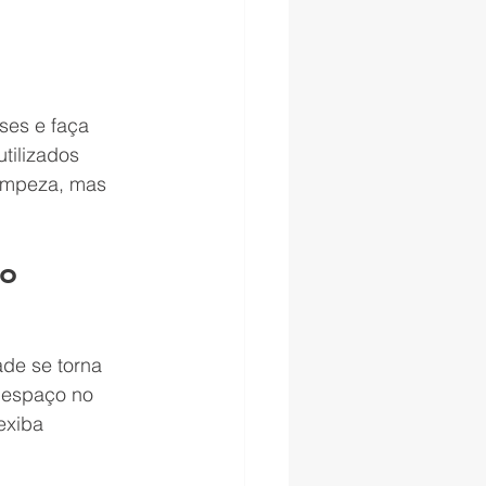
es e faça 
tilizados 
limpeza, mas 
o 
de se torna 
r espaço no 
exiba 