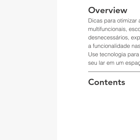
Overview
Dicas para otimizar
multifuncionais, es
desnecessários, exp
a funcionalidade na
Use tecnologia para
seu lar em um espaç
Contents
   1. Entenda Seu E
   2. Móveis Mult
   3. Cores e Ilum
   4. A Arte de Des
   5. Organização 