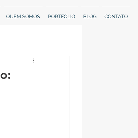
QUEM SOMOS
PORTFÓLIO
BLOG
CONTATO
amentos
o:
Desafios em Apartamentos
gestão