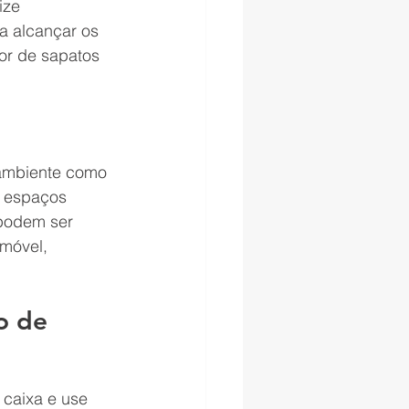
ize 
a alcançar os 
or de sapatos 
ambiente como 
 espaços 
podem ser 
imóvel, 
o de 
 caixa e use 