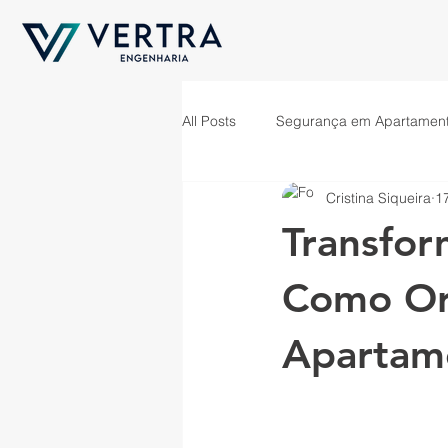
All Posts
Segurança em Apartamen
Cristina Siqueira
1
Sustentabilidade em Apartamentos
Transfor
Apartamentos Pet-Friendly
D
Como Or
Apartam
Escolha de Bairro para Apartamen