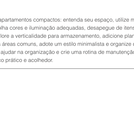
 apartamentos compactos: entenda seu espaço, utilize 
colha cores e iluminação adequadas, desapegue de iten
lore a verticalidade para armazenamento, adicione pla
s áreas comuns, adote um estilo minimalista e organize
 ajudar na organização e crie uma rotina de manutençã
o prático e acolhedor.
spaço
ifuncionais: Os Aliados da Decoração em Apartamento Co
inação: Transformando Ambientes
apegar
Vertical: Ousadia em Seguindo o Modelo da Construção 