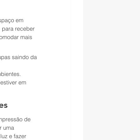
espaço em 
 para receber 
comodar mais 
pas saindo da 
bientes.
estiver em 
es
mpressão de 
r uma 
luz e fazer 