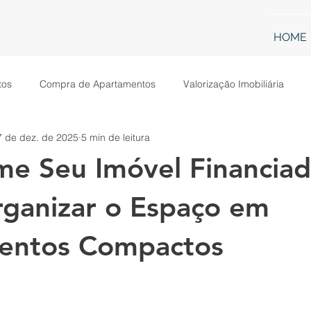
HOME
tos
Compra de Apartamentos
Valorização Imobiliária
7 de dez. de 2025
5 min de leitura
Mobilidade Urbana em Apartamentos
Conforto em Apart
me Seu Imóvel Financiad
ecoração em Apartamentos
Tecnologia em Apartamentos
ganizar o Espaço em
entos Compactos
tos
Other
Segurança
ISO 9001
Construção civil