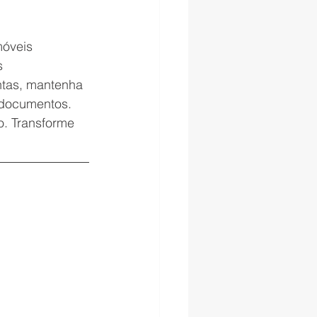
móveis 
s 
ntas, mantenha 
 documentos. 
o. Transforme 
mpacto
de Prédios