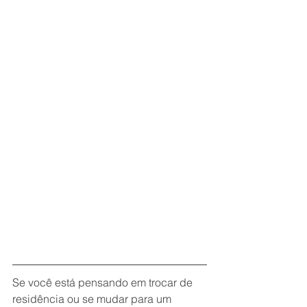
Refúgio Pessoal
FAQs
 - Quais são os benefícios de morar em 
um apartamento no centro da cidade?
 - Como a vida no centro da cidade 
pode impactar minha prática de lazer?
 - Quais são as vantagens de usar 
transporte público ao morar no centro?
 - Como posso decorar um 
apartamento pequeno de forma 
funcional?
 - Qual é a importância da segurança 
ao morar em um apartamento no 
centro?
Se você está pensando em trocar de 
residência ou se mudar para um 