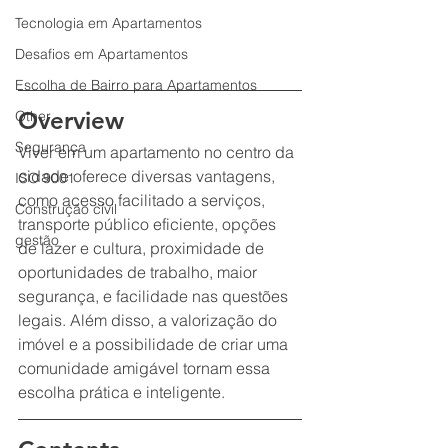
Tecnologia em Apartamentos
Desafios em Apartamentos
Escolha de Bairro para Apartamentos
Overview
Other
Segurança
Viver em um apartamento no centro da 
cidade oferece diversas vantagens, 
ISO 9001
como acesso facilitado a serviços, 
Construção civil
transporte público eficiente, opções 
gestão
de lazer e cultura, proximidade de 
oportunidades de trabalho, maior 
segurança, e facilidade nas questões 
legais. Além disso, a valorização do 
imóvel e a possibilidade de criar uma 
comunidade amigável tornam essa 
escolha prática e inteligente.