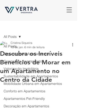
Post
All Posts
Cristina Siqueira
All Posts
12 de jan.
6 min de leitura
Descubra os Incríveis
Segurança em Apartamentos
Benefícios de Morar em
Compra de Apartamentos
Valorização Imobiliária
um Apartamento no
Sustentabilidade em Apartamentos
Centro da Cidade
Mobilidade Urbana em Apartamentos
Conforto em Apartamentos
Apartamentos Pet-Friendly
Decoração em Apartamentos